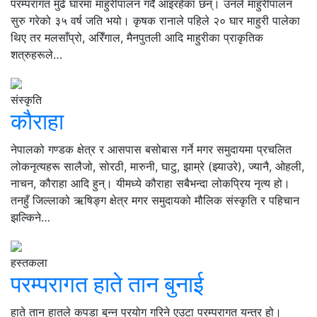
परम्परागत मुढे घारमा माहुरीपालन गर्दै आइरहेका छन्। उनले माहुरीपालन
सुरु गरेको ३५ वर्ष जति भयो। कृषक रानाले पहिले २० घार माहुरी पालेका
थिए तर मलसाँप्रो, अरिँगाल, मैनपुतली आदि माहुरीका प्राकृतिक
शत्रुहरूले…
संस्कृति
कौराहा
नेपालको गण्डक क्षेत्र र आसपास बसोबास गर्ने मगर समुदायमा प्रचलित
लोकनृत्यहरू सालैजो, सोरठी, मारुनी, घाटु, झाम्रे (झ्याउरे), ज्यानै, ओहली,
नाचन, कौराहा आदि हुन्। यीमध्ये कौराहा सबैभन्दा लोकप्रिय नृत्य हो।
तनहुँ जिल्लाको ऋषिङ्ग क्षेत्र मगर समुदायको मौलिक संस्कृति र पहिचान
झल्किने…
हस्तकला
परम्परागत हाते तान बुनाई
हाते तान हातले कपडा बुन्न प्रयोग गरिने एउटा परम्परागत यन्त्र हो।