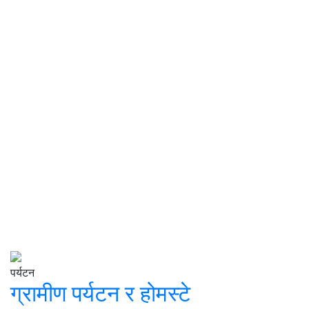
ढुङ्गाडे
कोटदरबार
ऋषिङ्गको
कथाहरु
पल्ट्याङ
ऋषिङमा धेरै अवलोकन गर्न पर्ने स्थानहरू छन् जुन अझै पनि उत्खनन गर्न
बाँकी रहेको छ। यस ठाँउका धार्मिक, सांकृतिक, जीवनशैली, इतिहास, कृषि,
पर्यटन सम्बन्धी कथाहरूले धेरै कुराको लागि प्रेरणा प्रदान गर्दछ।
पर्यटन
ग्रामीण पर्यटन र होमस्टे