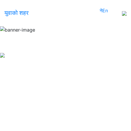
ने
En
युवाको शहर
ऋषिङ्ग गाउँपालिका
ऋषिङ्ग
गाउँपालिका नेपालको
गण्डकी
प्रदेश अन्तर्गत तनहुँ
जिल्लाको
६
गाउँपालिकाहरूमध्ये
एक
हो।
ऋषिङ्गको नामाकरण कसरी रहन गयो भन्ने
सम्बन्धमा कुनै लिखित प्रमाण नभेटिएतापनि परापूर्वकालमा
श्रृङ्ग
नामको
ऋषिले
यहाँको
अजम्वरी
भन्ने
स्थानमा
तपस्या
गरेको
हुनाले
यस
क्षेत्रको
नाम
ऋषिङ्ग
रहन
गएको
भन्ने
प्रचलित
किंवदन्ती
छ।